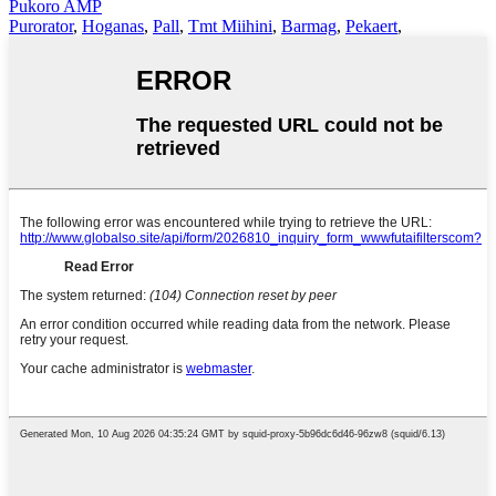
Pukoro AMP
Purorator
,
Hoganas
,
Pall
,
Tmt Miihini
,
Barmag
,
Pekaert
,