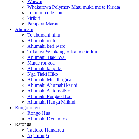
Waiwai
Whakarewa Polymer- Matū muka me te Kiriata
Te hinu me te hau
kirikiri
Parapara Marara
Ahumahi
Te ahumahi hinu
Ahumahi matū
Ahumahi keri waro
Tukanga Whakangao Kai me te Inu
Ahumahi Tiaki Wai
Marae rongoa
Ahumahi kaipuke
Nga Tiaki Hiko
Ahumahi Metallurgical
Ahumahi Ahumahi karihi
Ahumahi Automotive
Ahumahi Pungao Hou
Ahumahi Hanga Miihini
Rongorongo
Rongo Hua
Ahumahi Dynamics
Ratonga
Tautoko Hangarau
Nga otinga