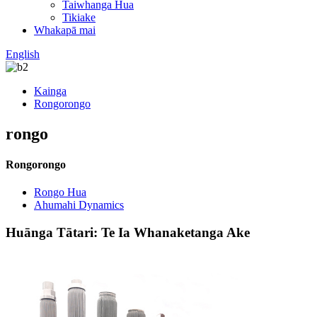
Taiwhanga Hua
Tikiake
Whakapā mai
English
Kainga
Rongorongo
rongo
Rongorongo
Rongo Hua
Ahumahi Dynamics
Huānga Tātari: Te Ia Whanaketanga Ake