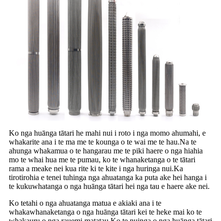
Ko nga huānga tātari he mahi nui i roto i nga momo ahumahi, e
whakarite ana i te ma me te kounga o te wai me te hau.Na te
ahunga whakamua o te hangarau me te piki haere o nga hiahia
mo te whai hua me te pumau, ko te whanaketanga o te tātari
rama a meake nei kua rite ki te kite i nga huringa nui.Ka
tirotirohia e tenei tuhinga nga ahuatanga ka puta ake hei hanga i
te kukuwhatanga o nga huānga tātari hei nga tau e haere ake nei.
Ko tetahi o nga ahuatanga matua e akiaki ana i te
whakawhanaketanga o nga huānga tātari kei te heke mai ko te
whakauru o nga rauemi matatau.Ko te nuinga o nga huānga tātari