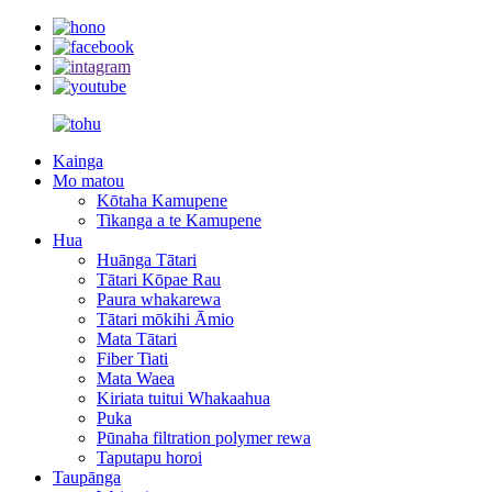
Kainga
Mo matou
Kōtaha Kamupene
Tikanga a te Kamupene
Hua
Huānga Tātari
Tātari Kōpae Rau
Paura whakarewa
Tātari mōkihi Āmio
Mata Tātari
Fiber Tiati
Mata Waea
Kiriata tuitui Whakaahua
Puka
Pūnaha filtration polymer rewa
Taputapu horoi
Taupānga