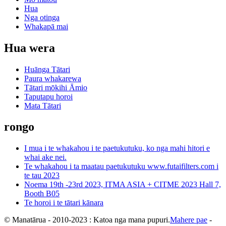
Hua
Nga otinga
Whakapā mai
Hua wera
Huānga Tātari
Paura whakarewa
Tātari mōkihi Āmio
Taputapu horoi
Mata Tātari
rongo
I mua i te whakahou i te paetukutuku, ko nga mahi hitori e
whai ake nei.
Te whakahou i ta maatau paetukutuku www.futaifilters.com i
te tau 2023
Noema 19th -23rd 2023, ITMA ASIA + CITME 2023 Hall 7,
Booth B05
Te horoi i te tātari kānara
© Manatārua - 2010-2023 : Katoa nga mana pupuri.
Mahere pae
-