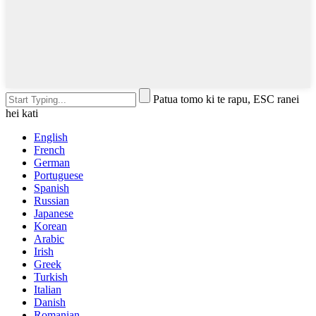
Patua tomo ki te rapu, ESC ranei
hei kati
English
French
German
Portuguese
Spanish
Russian
Japanese
Korean
Arabic
Irish
Greek
Turkish
Italian
Danish
Romanian