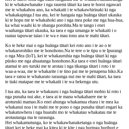
ki te whakawhanake i nga rauemi tātari ka taea te horoi ngawari
me te whakahou ano, ka whakaiti i te whakawhirinaki ki nga
whakakapinga.I tua atu, kei te hangaia nga huānga tātari ukauka
ki te hopu me te whakahoki ano i nga mea poke me nga hua-hua,
ka whai waahi ki te ohanga porohita.Ma te tango i enei
waahanga tātari ukauka, ka taea e nga umanga te whakaiti i o
raatau tapuwae taiao i te wa e mau tonu ana te mahi tātari.
Ko te heke mai o nga huānga tātari kei roto ano i te ao o te
whakarorohiko me te honohono.Na te tere o te tipu o te Ipurangi
o nga Mea (IoT), kei te whakauruhia nga huānga tātari ki nga
pūoko me nga ahuatanga honohono.Ka taea e enei huānga tātari
atamai te aro turuki me te arotau i nga tikanga tātari i roto i te
waa-a-waa, me te whakarite i te tino pai me te penapena hiko.Ka
taea e ratou te whakarato raraunga nui mo te mahi tātari, ka taea
te tiaki matapae me te whakaiti i te wa hekenga utu.
I tua atu, ka taea te whakauru i nga huānga tātari mohio ki roto i
nga punaha nui ake, e taea ai te mana whakahaere me te
aroturuki mamao.Ko enei ahunga whakamua ehara i te mea ka
whakanui noa i te mahi me te pono o nga punaha tātari engari ka
whakatuwhera i nga huarahi mo te whakatau whakatau me te
arotautanga ma te raraunga.
Hei whakamutunga, ko te whakawhanaketanga o nga huānga
tātari kei te heke mai ka kitea ki te kite i nga huringa hurihuri e