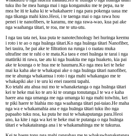
tuku iho he mea hanga mai i nga konganuku me te pepa, na te
mea he iti te kaha ki te whakahaere i nga para pokenga uaua me
nga tikanga mahi kino.Heoi, i te taenga mai o nga rawa hou
penei i te nanofibers, te karamu, me nga rawa-wao, kua pai ake
nga waahanga tātari, te roa, me te utu-utu.
I nga tau tata nei, kua puta te nanotechnology hei huringa keemu
i roto i te ao o nga huānga tātari.Ko nga huānga tātari Nanofiber,
hei tauira, he pai ake te filtration na runga i o raatau muka
ultrafine me te rahi o te mata.Ka taea e enei huānga te tarai i nga
matūriki iti rawa, tae atu ki nga huakita me nga huaketo, kia pai
ake te kounga o te hua me te haumaru.Ko nga mea kei te heke
mai ka kaha ake te whakapai ake o nga huānga tātari nanofiber,
me te ahunga whakamua i roto i nga mahi whakangao me te
whakapiki ake i te uru ki enei rauemi tapahi.
Ko tetahi atu ahua nui mo te whanaketanga o nga huānga tātari
kei te heke mai ko te aro ki te oranga tonutanga.I te wa e kaha
haere ana nga umanga me nga umanga ki nga mahi toiwhiu, kei
te piki haere te hiahia mo nga waahanga tātari pai-taiao.He maha
nga wa e whakamahia ana e nga huānga tātari tuku iho nga
papaaho tuku noa, ka puta he nui te whakaputanga para.Heoi
ano, ka kite i nga wa kei te heke mai te putanga o nga huānga
tātari e whakatairanga ana i te whakamahinga me te tukurua.
Kei te haere tonu nga mahi rangahau me te whakawhanaketanga