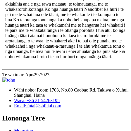
akiakihia ana e nga rawa matatau, te toimautanga, me te
whakarorohikotanga.Ko nga huānga tātari Nanofiber ka huri i te
pai me te whai hua o te tātari, me te whakarite i te kounga o te
hua.Ko te oranga tonutanga ka noho hei kaupapa matua, me nga
huānga tātari ka taea te whakamahi me te hangarua hei whakaiti i
te para me te whakatairanga i te ohanga porohita.I tua atu, ko nga
huānga tātari atamai honohono ka taea te aro turuki me te
arotautanga o te waa, te whakarei ake i te pai o te punaha me te
whakaahei i nga whakatau-a-raraunga.I te ahu whakamua tonu o
nga umanga, he mea nui te awhi i enei ahuatanga ka puta ake kia
noho whakamua i roto i te ao hurihuri o nga huānga tātari.
Te wa tuku: Apr-29-2023
Wāhi noho: Room 1703, No.80 Caobao Rd, Takiwa o Xuhui,
Shanghai, Haina
Waea: +86 21 54263195
Email: futai@shfutai.com
Hononga Tere
Mo matou